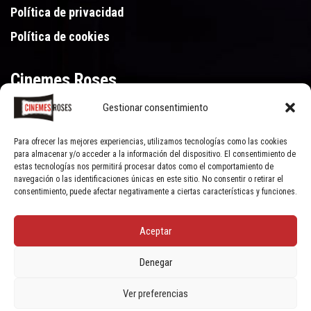
Política de privacidad
Política de cookies
Cinemes Roses
Gestionar consentimiento
Gran Via de Pau Casals 250, 17480 Roses (Girona)
972 15 46 46
Para ofrecer las mejores experiencias, utilizamos tecnologías como las cookies
para almacenar y/o acceder a la información del dispositivo. El consentimiento de
estas tecnologías nos permitirá procesar datos como el comportamiento de
navegación o las identificaciones únicas en este sitio. No consentir o retirar el
consentimiento, puede afectar negativamente a ciertas características y funciones.
Aceptar
© Cinemes Roses - 2022, all rights reserved | Powered by
Clic Xarxes
Denegar
Ver preferencias
Socials