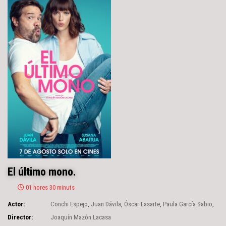
El último mono.
01 hores 30 minuts
Actor:
Conchi Espejo
,
Juan Dávila
,
Óscar Lasarte
,
Paula García Sabio
,
Susana Abaitua
,
Xavi Francés
Director:
Joaquín Mazón Lacasa