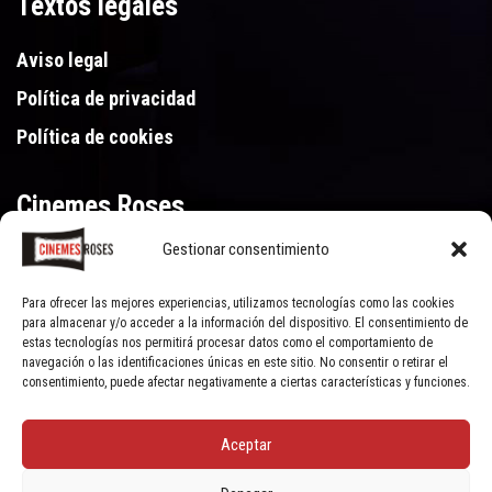
Textos legales
Aviso legal
Política de privacidad
Política de cookies
Cinemes Roses
Gestionar consentimiento
Gran Via de Pau Casals 250, 17480 Roses (Girona)
972 15 46 46
Para ofrecer las mejores experiencias, utilizamos tecnologías como las cookies
para almacenar y/o acceder a la información del dispositivo. El consentimiento de
estas tecnologías nos permitirá procesar datos como el comportamiento de
navegación o las identificaciones únicas en este sitio. No consentir o retirar el
consentimiento, puede afectar negativamente a ciertas características y funciones.
Aceptar
© Cinemes Roses - 2022, all rights reserved | Powered by
Clic Xarxes