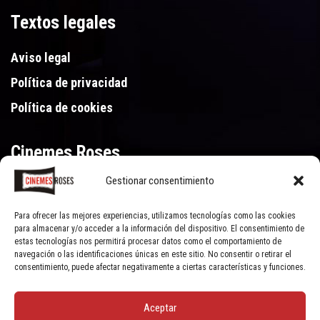
Textos legales
Aviso legal
Política de privacidad
Política de cookies
Cinemes Roses
Gestionar consentimiento
Gran Via de Pau Casals 250, 17480 Roses (Girona)
972 15 46 46
Para ofrecer las mejores experiencias, utilizamos tecnologías como las cookies
para almacenar y/o acceder a la información del dispositivo. El consentimiento de
estas tecnologías nos permitirá procesar datos como el comportamiento de
navegación o las identificaciones únicas en este sitio. No consentir o retirar el
consentimiento, puede afectar negativamente a ciertas características y funciones.
Aceptar