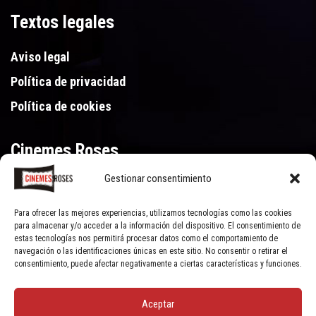
Textos legales
Aviso legal
Política de privacidad
Política de cookies
Cinemes Roses
Gestionar consentimiento
Gran Via de Pau Casals 250, 17480 Roses (Girona)
972 15 46 46
Para ofrecer las mejores experiencias, utilizamos tecnologías como las cookies
para almacenar y/o acceder a la información del dispositivo. El consentimiento de
estas tecnologías nos permitirá procesar datos como el comportamiento de
navegación o las identificaciones únicas en este sitio. No consentir o retirar el
consentimiento, puede afectar negativamente a ciertas características y funciones.
Aceptar