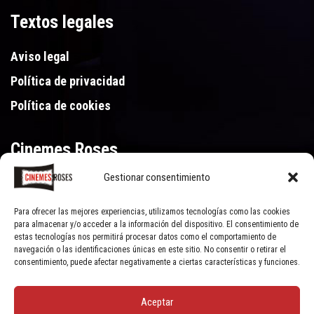
Textos legales
Aviso legal
Política de privacidad
Política de cookies
Cinemes Roses
Gestionar consentimiento
Gran Via de Pau Casals 250, 17480 Roses (Girona)
972 15 46 46
Para ofrecer las mejores experiencias, utilizamos tecnologías como las cookies
para almacenar y/o acceder a la información del dispositivo. El consentimiento de
estas tecnologías nos permitirá procesar datos como el comportamiento de
navegación o las identificaciones únicas en este sitio. No consentir o retirar el
consentimiento, puede afectar negativamente a ciertas características y funciones.
Aceptar