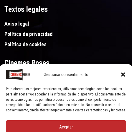
Textos legales
Aviso legal
Política de privacidad
Política de cookies
Cinemes Roses
Gestionar consentimiento
Gran Via de Pau Casals 250, 17480 Roses (Girona)
972 15 46 46
Para ofrecer las mejores experiencias, utilizamos tecnologías como las cookies
para almacenar y/o acceder a la información del dispositivo. El consentimiento de
estas tecnologías nos permitirá procesar datos como el comportamiento de
navegación o las identificaciones únicas en este sitio. No consentir o retirar el
consentimiento, puede afectar negativamente a ciertas características y funciones.
Aceptar