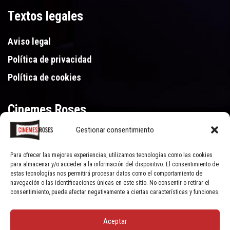
Textos legales
Aviso legal
Política de privacidad
Política de cookies
Cinemes Roses
Gestionar consentimiento
Gran Via de Pau Casals 250, 17480 Roses (Girona)
972 15 46 46
Para ofrecer las mejores experiencias, utilizamos tecnologías como las cookies
para almacenar y/o acceder a la información del dispositivo. El consentimiento de
estas tecnologías nos permitirá procesar datos como el comportamiento de
navegación o las identificaciones únicas en este sitio. No consentir o retirar el
consentimiento, puede afectar negativamente a ciertas características y funciones.
Aceptar