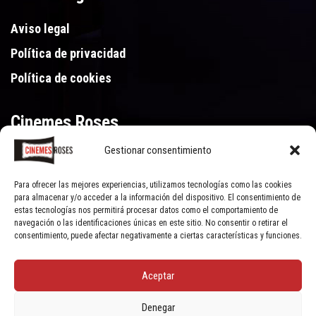
Aviso legal
Política de privacidad
Política de cookies
Cinemes Roses
Gestionar consentimiento
Gran Via de Pau Casals 250, 17480 Roses (Girona)
972 15 46 46
Para ofrecer las mejores experiencias, utilizamos tecnologías como las cookies
para almacenar y/o acceder a la información del dispositivo. El consentimiento de
estas tecnologías nos permitirá procesar datos como el comportamiento de
navegación o las identificaciones únicas en este sitio. No consentir o retirar el
consentimiento, puede afectar negativamente a ciertas características y funciones.
Aceptar
© Cinemes Roses - 2022, all rights reserved | Powered by
Clic Xarxes
Denegar