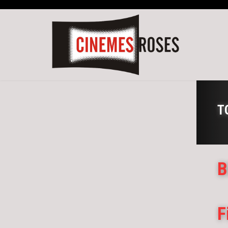
T
B
F