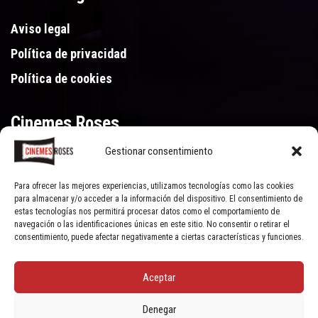
Aviso legal
Política de privacidad
Política de cookies
Cinemes Roses
Gestionar consentimiento
Gran Via de Pau Casals 250, 17480 Roses (Girona)
972 15 46 46
Para ofrecer las mejores experiencias, utilizamos tecnologías como las cookies
para almacenar y/o acceder a la información del dispositivo. El consentimiento de
estas tecnologías nos permitirá procesar datos como el comportamiento de
navegación o las identificaciones únicas en este sitio. No consentir o retirar el
consentimiento, puede afectar negativamente a ciertas características y funciones.
Aceptar
© Cinemes Roses - 2022, all rights reserved | Powered by
Clic Xarxes
Denegar