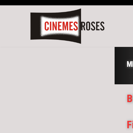
M
B
F