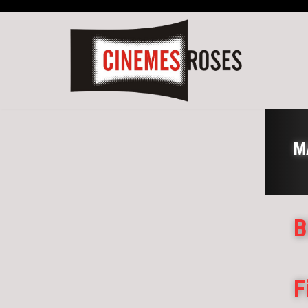
M
B
F