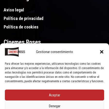
Aviso legal
Política de privacidad
Política de cookies
Cinemes Roses
Gestionar consentimiento
Gran Via de Pau Casals 250, 17480 Roses (Girona)
972 15 46 46
Para ofrecer las mejores experiencias, utilizamos tecnologías como las cookies
para almacenar y/o acceder a la información del dispositivo. El consentimiento de
estas tecnologías nos permitirá procesar datos como el comportamiento de
navegación o las identificaciones únicas en este sitio. No consentir o retirar el
consentimiento, puede afectar negativamente a ciertas características y funciones.
Aceptar
© Cinemes Roses - 2022, all rights reserved | Powered by
Clic Xarxes
Denegar