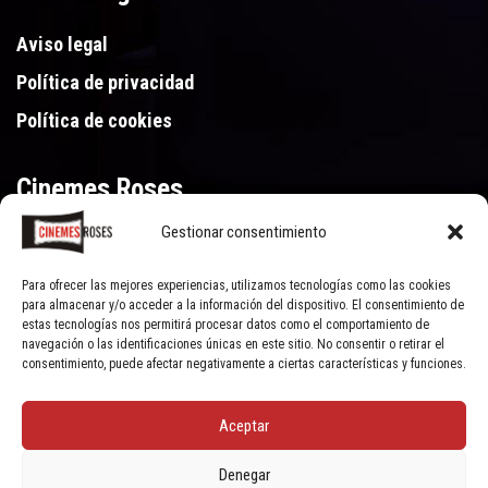
Aviso legal
Política de privacidad
Política de cookies
Cinemes Roses
Gestionar consentimiento
Gran Via de Pau Casals 250, 17480 Roses (Girona)
972 15 46 46
Para ofrecer las mejores experiencias, utilizamos tecnologías como las cookies
para almacenar y/o acceder a la información del dispositivo. El consentimiento de
estas tecnologías nos permitirá procesar datos como el comportamiento de
navegación o las identificaciones únicas en este sitio. No consentir o retirar el
consentimiento, puede afectar negativamente a ciertas características y funciones.
Aceptar
© Cinemes Roses - 2022, all rights reserved | Powered by
Clic Xarxes
Denegar