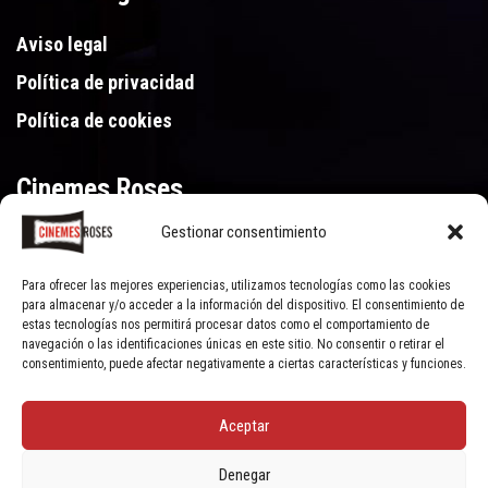
Aviso legal
Política de privacidad
Política de cookies
Cinemes Roses
Gestionar consentimiento
Gran Via de Pau Casals 250, 17480 Roses (Girona)
972 15 46 46
Para ofrecer las mejores experiencias, utilizamos tecnologías como las cookies
para almacenar y/o acceder a la información del dispositivo. El consentimiento de
estas tecnologías nos permitirá procesar datos como el comportamiento de
navegación o las identificaciones únicas en este sitio. No consentir o retirar el
consentimiento, puede afectar negativamente a ciertas características y funciones.
Aceptar
© Cinemes Roses - 2022, all rights reserved | Powered by
Clic Xarxes
Denegar