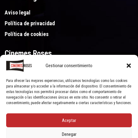
Aviso legal
Política de privacidad
Política de cookies
Cinemes Roses
Gestionar consentimiento
Gran Via de Pau Casals 250, 17480 Roses (Girona)
972 15 46 46
Para ofrecer las mejores experiencias, utilizamos tecnologías como las cookies
para almacenar y/o acceder a la información del dispositivo. El consentimiento de
estas tecnologías nos permitirá procesar datos como el comportamiento de
navegación o las identificaciones únicas en este sitio. No consentir o retirar el
consentimiento, puede afectar negativamente a ciertas características y funciones.
Aceptar
© Cinemes Roses - 2022, all rights reserved | Powered by
Clic Xarxes
Denegar