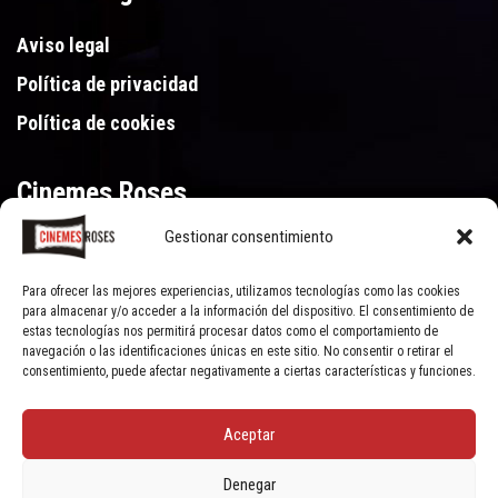
Aviso legal
Política de privacidad
Política de cookies
Cinemes Roses
Gestionar consentimiento
Gran Via de Pau Casals 250, 17480 Roses (Girona)
972 15 46 46
Para ofrecer las mejores experiencias, utilizamos tecnologías como las cookies
para almacenar y/o acceder a la información del dispositivo. El consentimiento de
estas tecnologías nos permitirá procesar datos como el comportamiento de
navegación o las identificaciones únicas en este sitio. No consentir o retirar el
consentimiento, puede afectar negativamente a ciertas características y funciones.
Aceptar
© Cinemes Roses - 2022, all rights reserved | Powered by
Clic Xarxes
Denegar