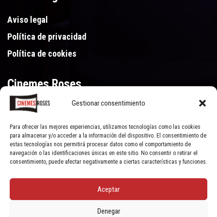
Aviso legal
Política de privacidad
Política de cookies
Cinemes Roses
Gestionar consentimiento
Gran Via de Pau Casals 250, 17480 Roses (Girona)
972 15 46 46
Para ofrecer las mejores experiencias, utilizamos tecnologías como las cookies
para almacenar y/o acceder a la información del dispositivo. El consentimiento de
estas tecnologías nos permitirá procesar datos como el comportamiento de
navegación o las identificaciones únicas en este sitio. No consentir o retirar el
consentimiento, puede afectar negativamente a ciertas características y funciones.
Aceptar
© Cinemes Roses - 2022, all rights reserved | Powered by
Clic Xarxes
Denegar