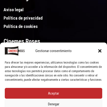
Aviso legal
Política de privacidad
Política de cookies
Cinemes Roses
Gestionar consentimiento
Gran Via de Pau Casals 250, 17480 Roses (Girona)
972 15 46 46
Para ofrecer las mejores experiencias, utilizamos tecnologías como las cookies
para almacenar y/o acceder a la información del dispositivo. El consentimiento de
estas tecnologías nos permitirá procesar datos como el comportamiento de
navegación o las identificaciones únicas en este sitio. No consentir o retirar el
consentimiento, puede afectar negativamente a ciertas características y funciones.
Aceptar
© Cinemes Roses - 2022, all rights reserved | Powered by
Clic Xarxes
Denegar