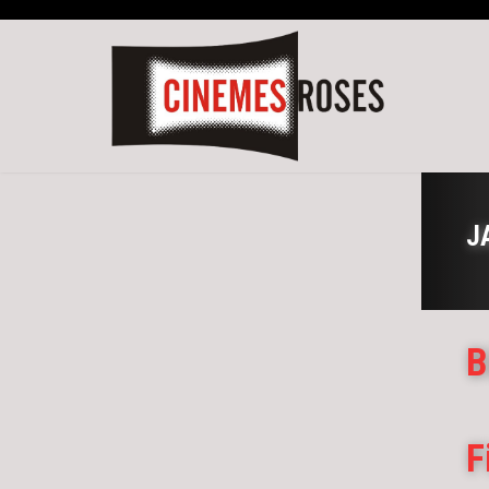
J
B
F