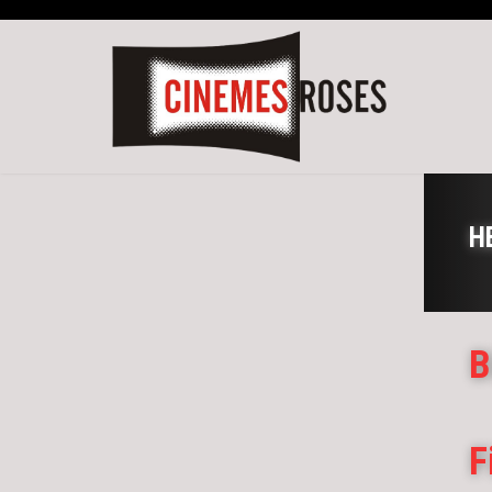
H
B
F