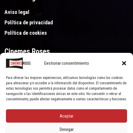
Aviso legal
Política de privacidad
Política de cookies
Cinemes Roses
Gestionar consentimiento
Gran Via de Pau Casals 250, 17480 Roses (Girona)
972 15 46 46
Para ofrecer las mejores experiencias, utilizamos tecnologías como las cookies
para almacenar y/o acceder a la información del dispositivo. El consentimiento de
estas tecnologías nos permitirá procesar datos como el comportamiento de
navegación o las identificaciones únicas en este sitio. No consentir o retirar el
consentimiento, puede afectar negativamente a ciertas características y funciones.
Aceptar
© Cinemes Roses - 2022, all rights reserved | Powered by
Clic Xarxes
Denegar