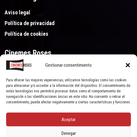
Aviso legal
Política de privacidad
Política de cookies
Cinemes Roses
Gestionar consentimiento
Gran Via de Pau Casals 250, 17480 Roses (Girona)
972 15 46 46
Para ofrecer las mejores experiencias, utilizamos tecnologías como las cookies
para almacenar y/o acceder a la información del dispositivo. El consentimiento de
estas tecnologías nos permitirá procesar datos como el comportamiento de
navegación o las identificaciones únicas en este sitio. No consentir o retirar el
consentimiento, puede afectar negativamente a ciertas características y funciones.
Aceptar
© Cinemes Roses - 2022, all rights reserved | Powered by
Clic Xarxes
Denegar