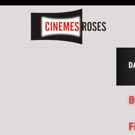
D
B
F