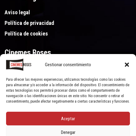
Aviso legal
Política de privacidad
Política de cookies
Cinemes Roses
Gestionar consentimiento
Gran Via de Pau Casals 250, 17480 Roses (Girona)
972 15 46 46
Para ofrecer las mejores experiencias, utilizamos tecnologías como las cookies
para almacenar y/o acceder a la información del dispositivo. El consentimiento de
estas tecnologías nos permitirá procesar datos como el comportamiento de
navegación o las identificaciones únicas en este sitio. No consentir o retirar el
consentimiento, puede afectar negativamente a ciertas características y funciones.
Aceptar
© Cinemes Roses - 2022, all rights reserved | Powered by
Clic Xarxes
Denegar