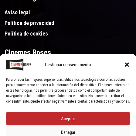
Aviso legal
Política de privacidad
Política de cookies
Cinemes Roses
Gestionar consentimiento
Gran Via de Pau Casals 250, 17480 Roses (Girona)
972 15 46 46
Para ofrecer las mejores experiencias, utilizamos tecnologías como las cookies
para almacenar y/o acceder a la información del dispositivo. El consentimiento de
estas tecnologías nos permitirá procesar datos como el comportamiento de
navegación o las identificaciones únicas en este sitio. No consentir o retirar el
consentimiento, puede afectar negativamente a ciertas características y funciones.
Aceptar
© Cinemes Roses - 2022, all rights reserved | Powered by
Clic Xarxes
Denegar