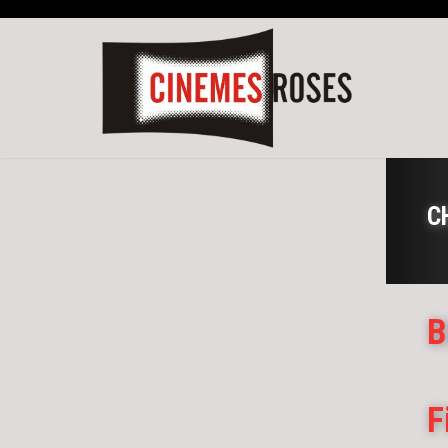
C
B
F