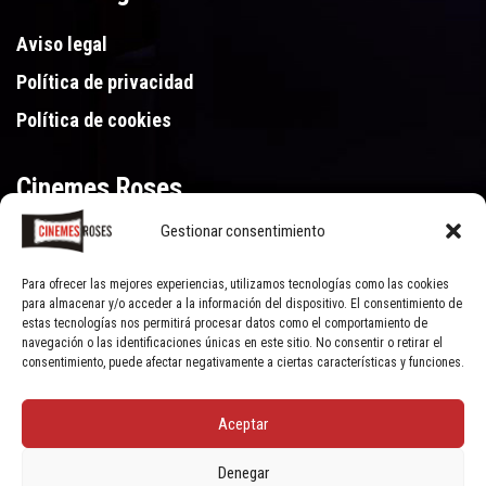
Aviso legal
Política de privacidad
Política de cookies
Cinemes Roses
Gestionar consentimiento
Gran Via de Pau Casals 250, 17480 Roses (Girona)
972 15 46 46
Para ofrecer las mejores experiencias, utilizamos tecnologías como las cookies
para almacenar y/o acceder a la información del dispositivo. El consentimiento de
estas tecnologías nos permitirá procesar datos como el comportamiento de
navegación o las identificaciones únicas en este sitio. No consentir o retirar el
consentimiento, puede afectar negativamente a ciertas características y funciones.
Aceptar
© Cinemes Roses - 2022, all rights reserved | Powered by
Clic Xarxes
Denegar