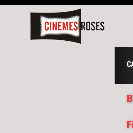
C
B
F