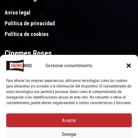
Aviso legal
Política de privacidad
Política de cookies
Cinemes Roses
Gestionar consentimiento
Gran Via de Pau Casals 250, 17480 Roses (Girona)
972 15 46 46
Para ofrecer las mejores experiencias, utilizamos tecnologías como las cookies
para almacenar y/o acceder a la información del dispositivo. El consentimiento de
estas tecnologías nos permitirá procesar datos como el comportamiento de
navegación o las identificaciones únicas en este sitio. No consentir o retirar el
consentimiento, puede afectar negativamente a ciertas características y funciones.
Aceptar
© Cinemes Roses - 2022, all rights reserved | Powered by
Clic Xarxes
Denegar