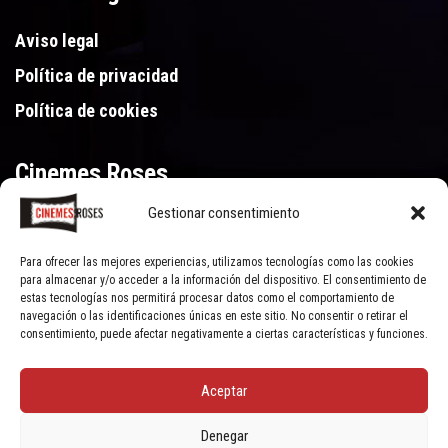
Aviso legal
Política de privacidad
Política de cookies
Cinemes Roses
Gestionar consentimiento
Gran Via de Pau Casals 250, 17480 Roses (Girona)
972 15 46 46
Para ofrecer las mejores experiencias, utilizamos tecnologías como las cookies
para almacenar y/o acceder a la información del dispositivo. El consentimiento de
estas tecnologías nos permitirá procesar datos como el comportamiento de
navegación o las identificaciones únicas en este sitio. No consentir o retirar el
consentimiento, puede afectar negativamente a ciertas características y funciones.
Aceptar
© Cinemes Roses - 2022, all rights reserved | Powered by
Clic Xarxes
Denegar