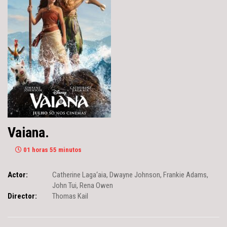
Vaiana.
01 horas 55 minutos
Actor:
Catherine Laga‘aia
,
Dwayne Johnson
,
Frankie Adams
,
John Tui
,
Rena Owen
Director:
Thomas Kail