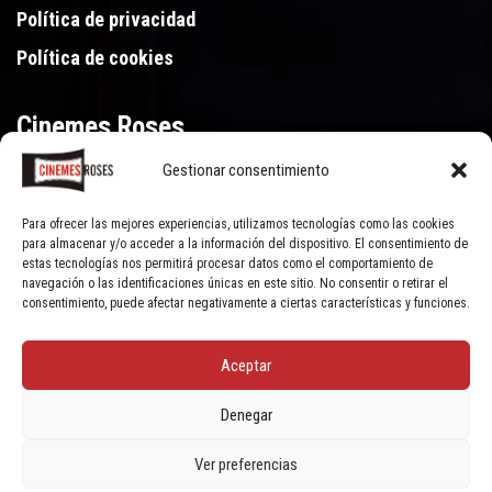
Política de privacidad
Política de cookies
Cinemes Roses
Gestionar consentimiento
Gran Via de Pau Casals 250, 17480 Roses (Girona)
972 15 46 46
Para ofrecer las mejores experiencias, utilizamos tecnologías como las cookies
para almacenar y/o acceder a la información del dispositivo. El consentimiento de
estas tecnologías nos permitirá procesar datos como el comportamiento de
navegación o las identificaciones únicas en este sitio. No consentir o retirar el
consentimiento, puede afectar negativamente a ciertas características y funciones.
Aceptar
© Cinemes Roses - 2022, all rights reserved | Powered by
Clic Xarxes
Denegar
Ver preferencias
Socials