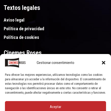
Textos legales
Aviso legal
Política de privacidad
Política de cookies
Cinemes Roses
Gestionar consentimiento
Gran Via de Pau Casals 250, 17480 Roses (Girona)
972 15 46 46
Para ofrecer las mejores experiencias, utilizamos tecnologías como las cookies
para almacenar y/o acceder a la información del dispositivo. El consentimiento de
estas tecnologías nos permitirá procesar datos como el comportamiento de
navegación o las identificaciones únicas en este sitio. No consentir o retirar el
consentimiento, puede afectar negativamente a ciertas características y funciones.
Aceptar