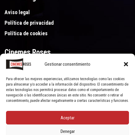
Aviso legal
Política de privacidad
Política de cookies
Cinemes Roses
Gestionar consentimiento
Gran Via de Pau Casals 250, 17480 Roses (Girona)
972 15 46 46
Para ofrecer las mejores experiencias, utilizamos tecnologías como las cookies
para almacenar y/o acceder a la información del dispositivo. El consentimiento de
estas tecnologías nos permitirá procesar datos como el comportamiento de
navegación o las identificaciones únicas en este sitio. No consentir o retirar el
consentimiento, puede afectar negativamente a ciertas características y funciones.
Aceptar
© Cinemes Roses - 2022, all rights reserved | Powered by
Clic Xarxes
Denegar