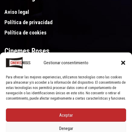
Aviso legal
Política de privacidad
Política de cookies
Cinemes Roses
Gestionar consentimiento
Gran Via de Pau Casals 250, 17480 Roses (Girona)
972 15 46 46
Para ofrecer las mejores experiencias, utilizamos tecnologías como las cookies
para almacenar y/o acceder a la información del dispositivo. El consentimiento de
estas tecnologías nos permitirá procesar datos como el comportamiento de
navegación o las identificaciones únicas en este sitio. No consentir o retirar el
consentimiento, puede afectar negativamente a ciertas características y funciones.
Aceptar
© Cinemes Roses - 2022, all rights reserved | Powered by
Clic Xarxes
Denegar