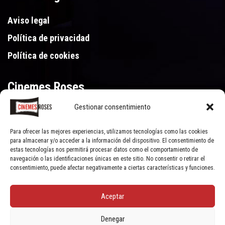
Aviso legal
Política de privacidad
Política de cookies
Cinemes Roses
Gestionar consentimiento
Gran Via de Pau Casals 250, 17480 Roses (Girona)
972 15 46 46
Para ofrecer las mejores experiencias, utilizamos tecnologías como las cookies
para almacenar y/o acceder a la información del dispositivo. El consentimiento de
estas tecnologías nos permitirá procesar datos como el comportamiento de
navegación o las identificaciones únicas en este sitio. No consentir o retirar el
consentimiento, puede afectar negativamente a ciertas características y funciones.
Aceptar
© Cinemes Roses - 2022, all rights reserved | Powered by
Clic Xarxes
Denegar