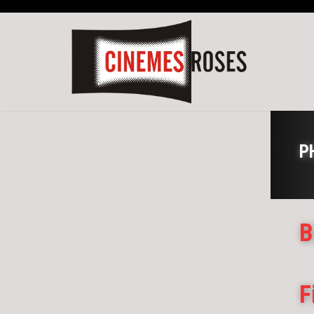
P
B
F