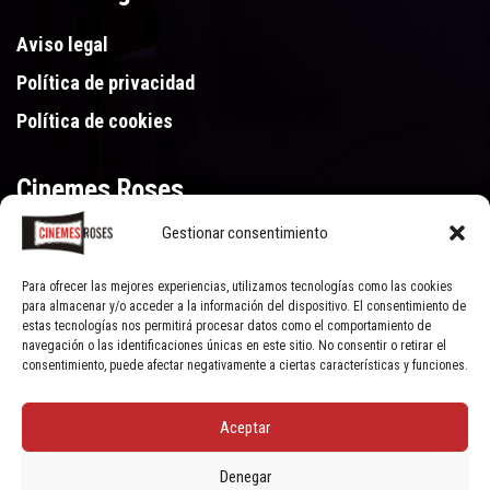
Aviso legal
Política de privacidad
Política de cookies
Cinemes Roses
Gestionar consentimiento
Gran Via de Pau Casals 250, 17480 Roses (Girona)
972 15 46 46
Para ofrecer las mejores experiencias, utilizamos tecnologías como las cookies
para almacenar y/o acceder a la información del dispositivo. El consentimiento de
estas tecnologías nos permitirá procesar datos como el comportamiento de
navegación o las identificaciones únicas en este sitio. No consentir o retirar el
consentimiento, puede afectar negativamente a ciertas características y funciones.
Aceptar
© Cinemes Roses - 2022, all rights reserved | Powered by
Clic Xarxes
Denegar