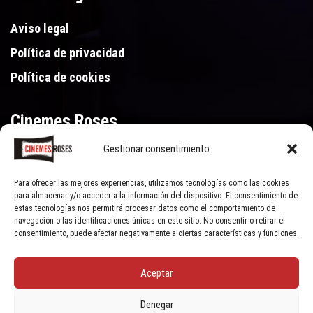
Aviso legal
Política de privacidad
Política de cookies
Cinemes Roses
Gestionar consentimiento
Gran Via de Pau Casals 250, 17480 Roses (Girona)
972 15 46 46
Para ofrecer las mejores experiencias, utilizamos tecnologías como las cookies
para almacenar y/o acceder a la información del dispositivo. El consentimiento de
estas tecnologías nos permitirá procesar datos como el comportamiento de
navegación o las identificaciones únicas en este sitio. No consentir o retirar el
consentimiento, puede afectar negativamente a ciertas características y funciones.
Aceptar
© Cinemes Roses - 2022, all rights reserved | Powered by
Clic Xarxes
Denegar