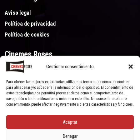
Aviso legal
Política de privacidad
Política de cookies
Cinemes Roses
Gestionar consentimiento
Gran Via de Pau Casals 250, 17480 Roses (Girona)
972 15 46 46
Para ofrecer las mejores experiencias, utilizamos tecnologías como las cookies
para almacenar y/o acceder a la información del dispositivo. El consentimiento de
estas tecnologías nos permitirá procesar datos como el comportamiento de
navegación o las identificaciones únicas en este sitio. No consentir o retirar el
consentimiento, puede afectar negativamente a ciertas características y funciones.
Aceptar
© Cinemes Roses - 2022, all rights reserved | Powered by
Clic Xarxes
Denegar