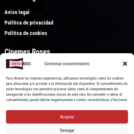
Aviso legal
Política de privacidad
Política de cookies
Cinemes Roses
Gestionar consentimiento
Gran Via de Pau Casals 250, 17480 Roses (Girona)
972 15 46 46
Para ofrecer las mejores experiencias, utilizamos tecnologías como las cookies
para almacenar y/o acceder a la información del dispositivo. El consentimiento de
estas tecnologías nos permitirá procesar datos como el comportamiento de
navegación o las identificaciones únicas en este sitio. No consentir o retirar el
consentimiento, puede afectar negativamente a ciertas características y funciones.
Aceptar
© Cinemes Roses - 2022, all rights reserved | Powered by
Clic Xarxes
Denegar