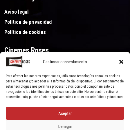
Aviso legal
Política de privacidad
Política de cookies
Cinemes Roses
Gestionar consentimiento
Gran Via de Pau Casals 250, 17480 Roses (Girona)
972 15 46 46
Para ofrecer las mejores experiencias, utilizamos tecnologías como las cookies
para almacenar y/o acceder a la información del dispositivo. El consentimiento de
estas tecnologías nos permitirá procesar datos como el comportamiento de
navegación o las identificaciones únicas en este sitio. No consentir o retirar el
consentimiento, puede afectar negativamente a ciertas características y funciones.
Aceptar
© Cinemes Roses - 2022, all rights reserved | Powered by
Clic Xarxes
Denegar