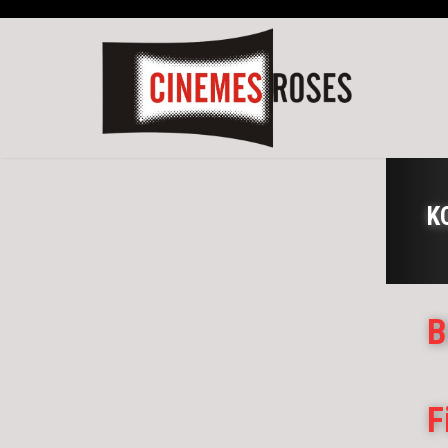
K
B
F