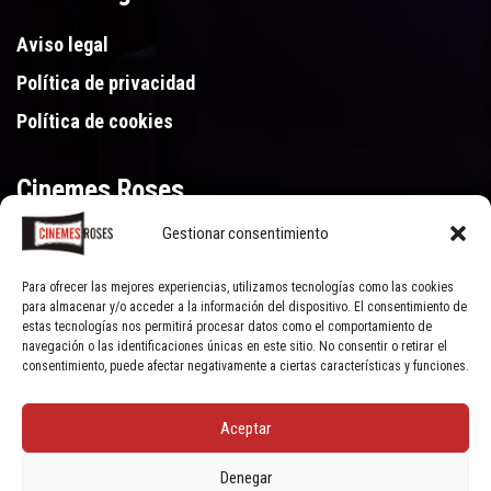
Aviso legal
Política de privacidad
Política de cookies
Cinemes Roses
Gestionar consentimiento
Gran Via de Pau Casals 250, 17480 Roses (Girona)
972 15 46 46
Para ofrecer las mejores experiencias, utilizamos tecnologías como las cookies
para almacenar y/o acceder a la información del dispositivo. El consentimiento de
estas tecnologías nos permitirá procesar datos como el comportamiento de
navegación o las identificaciones únicas en este sitio. No consentir o retirar el
consentimiento, puede afectar negativamente a ciertas características y funciones.
Aceptar
© Cinemes Roses - 2022, all rights reserved | Powered by
Clic Xarxes
Denegar