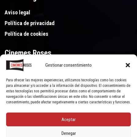
Aviso legal
Política de privacidad
Política de cookies
Cinemes Roses
Gestionar consentimiento
Gran Via de Pau Casals 250, 17480 Roses (Girona)
972 15 46 46
Para ofrecer las mejores experiencias, utilizamos tecnologías como las cookies
para almacenar y/o acceder a la información del dispositivo. El consentimiento de
estas tecnologías nos permitirá procesar datos como el comportamiento de
navegación o las identificaciones únicas en este sitio. No consentir o retirar el
consentimiento, puede afectar negativamente a ciertas características y funciones.
Aceptar
© Cinemes Roses - 2022, all rights reserved | Powered by
Clic Xarxes
Denegar