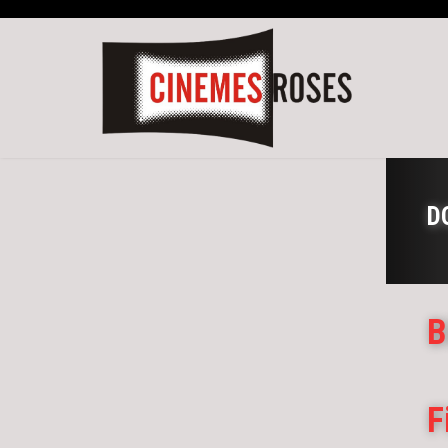
D
B
F