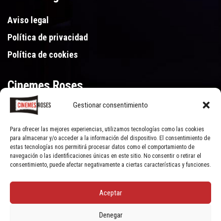
Aviso legal
Política de privacidad
Política de cookies
Cinemes Roses
Gestionar consentimiento
Gran Via de Pau Casals 250, 17480 Roses (Girona)
972 15 46 46
Para ofrecer las mejores experiencias, utilizamos tecnologías como las cookies
para almacenar y/o acceder a la información del dispositivo. El consentimiento de
estas tecnologías nos permitirá procesar datos como el comportamiento de
navegación o las identificaciones únicas en este sitio. No consentir o retirar el
consentimiento, puede afectar negativamente a ciertas características y funciones.
Aceptar
© Cinemes Roses - 2022, all rights reserved | Powered by
Clic Xarxes
Denegar