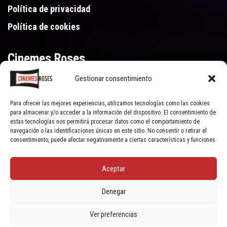
Política de privacidad
Política de cookies
Cinemes Roses
Gestionar consentimiento
Gran Via de Pau Casals 250, 17480 Roses (Girona)
972 15 46 46
Para ofrecer las mejores experiencias, utilizamos tecnologías como las cookies
para almacenar y/o acceder a la información del dispositivo. El consentimiento de
estas tecnologías nos permitirá procesar datos como el comportamiento de
navegación o las identificaciones únicas en este sitio. No consentir o retirar el
consentimiento, puede afectar negativamente a ciertas características y funciones.
Aceptar
© Cinemes Roses - 2022, all rights reserved | Powered by
Clic Xarxes
Denegar
Ver preferencias
Socials