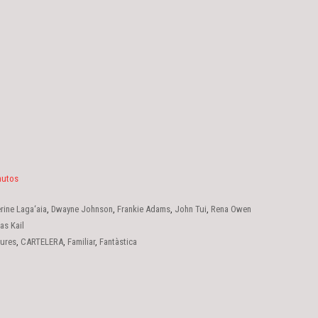
nutos
rine Laga‘aia
,
Dwayne Johnson
,
Frankie Adams
,
John Tui
,
Rena Owen
s Kail
ures
,
CARTELERA
,
Familiar
,
Fantàstica