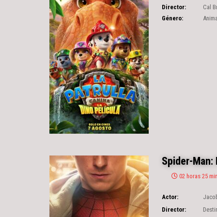
Director:
Cal B
Género:
Anim
Spider-Man: 
02 horas 25 mi
Actor:
Jacob
Michael Mando
,
Sadie
Director:
Desti