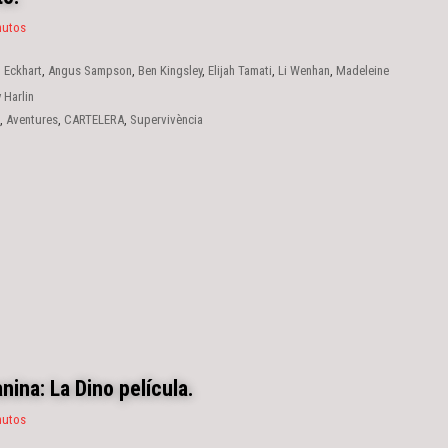
nutos
 Eckhart
,
Angus Sampson
,
Ben Kingsley
,
Elijah Tamati
,
Li Wenhan
,
Madeleine
ght
,
Nashi
,
Richard Crouchley.
,
Rosie Simei Zhao
 Harlin
,
Aventures
,
CARTELERA
,
Supervivència
anina: La Dino película.
nutos