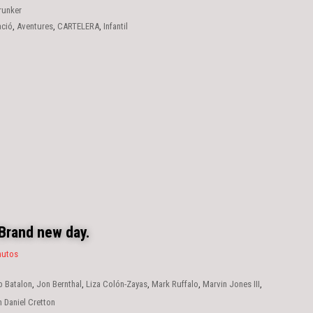
runker
ació
,
Aventures
,
CARTELERA
,
Infantil
Brand new day.
nutos
 Batalon
,
Jon Bernthal
,
Liza Colón-Zayas
,
Mark Ruffalo
,
Marvin Jones III
,
 Sink
,
Tom Holland
,
Tramell Tillman
,
Zendaya
n Daniel Cretton