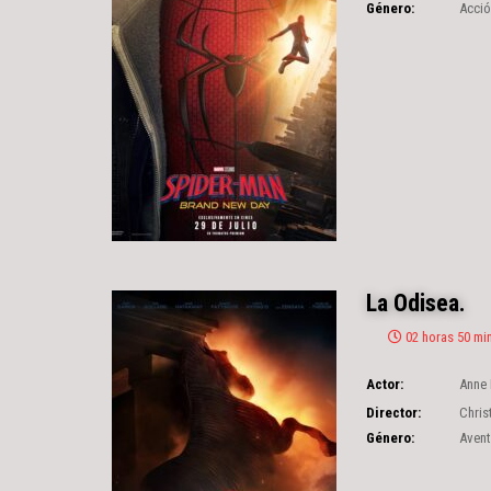
Género:
Acció
La Odisea.
02 horas 50 mi
Actor:
Anne
Lupita Nyong'o
,
Matt
Director:
Chris
Género:
Avent