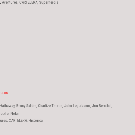
,
Aventures
,
CARTELERA
,
Superherois
nutos
 Hathaway
,
Benny Safdie
,
Charlize Theron
,
John Leguizamo
,
Jon Bernthal
,
 Damon
,
Robert Pattinson
,
Tom Holland
,
Zendaya
topher Nolan
ures
,
CARTELERA
,
Històrica